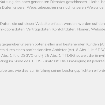
 Nutzung des oben genannten Dienstes geschlossen. Hierbei ha
en Daten unserer Websitebesucher nur nach unseren Weisungen
ten, die auf dieser Website erfasst werden, werden auf den S
ikationsdaten, Vertragsdaten, Kontaktdaten, Namen, Websitezu
 gegenüber unseren potenziellen und bestehenden Kunden (Art. 
ts durch einen professionellen Anbieter (Art. 6 Abs. 1 lit. f 
 6 Abs. 1 lit. a DSGVO und § 25 Abs. 1 TTDSG, soweit die Einwil
ting) im Sinne des TTDSG umfasst. Die Einwilligung ist jederzei
beiten, wie dies zur Erfüllung seiner Leistungspflichten erfor