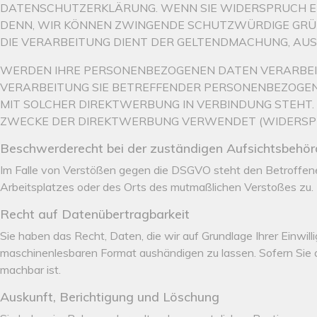
DATENSCHUTZERKLÄRUNG. WENN SIE WIDERSPRUCH EI
DENN, WIR KÖNNEN ZWINGENDE SCHUTZWÜRDIGE GRÜND
DIE VERARBEITUNG DIENT DER GELTENDMACHUNG, AUS
WERDEN IHRE PERSONENBEZOGENEN DATEN VERARBEITE
VERARBEITUNG SIE BETREFFENDER PERSONENBEZOGENE
MIT SOLCHER DIREKTWERBUNG IN VERBINDUNG STEHT
ZWECKE DER DIREKTWERBUNG VERWENDET (WIDERSPRUC
Beschwerde­recht bei der zuständigen Aufsichts­behö
Im Falle von Verstößen gegen die DSGVO steht den Betroffenen
Arbeitsplatzes oder des Orts des mutmaßlichen Verstoßes zu.
Recht auf Daten­übertrag­barkeit
Sie haben das Recht, Daten, die wir auf Grundlage Ihrer Einwilli
maschinenlesbaren Format aushändigen zu lassen. Sofern Sie di
machbar ist.
Auskunft, Berichtigung und Löschung