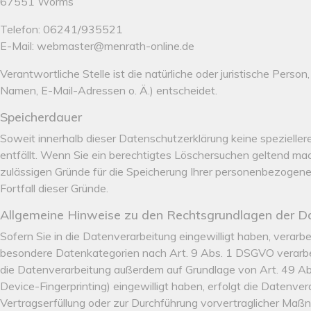
67551 Worms
Telefon: 06241/935521
E-Mail: webmaster@menrath-online.de
Verantwortliche Stelle ist die natürliche oder juristische Per
Namen, E-Mail-Adressen o. Ä.) entscheidet.
Speicherdauer
Soweit innerhalb dieser Datenschutzerklärung keine spezielle
entfällt. Wenn Sie ein berechtigtes Löschersuchen geltend mac
zulässigen Gründe für die Speicherung Ihrer personenbezogenen
Fortfall dieser Gründe.
Allgemeine Hinweise zu den Rechtsgrundlagen der Da
Sofern Sie in die Datenverarbeitung eingewilligt haben, verarb
besondere Datenkategorien nach Art. 9 Abs. 1 DSGVO verarbeit
die Datenverarbeitung außerdem auf Grundlage von Art. 49 Abs. 
Device-Fingerprinting) eingewilligt haben, erfolgt die Datenver
Vertragserfüllung oder zur Durchführung vorvertraglicher Maßna