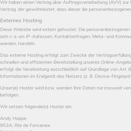
Wir haben einen Vertrag über Auftragsverarbeitung (AVV) zur
Vertrag, der gewährleistet, dass dieser die personenbezogen
Externes Hosting
Diese Website wird extern gehostet. Die personenbezogenen Da
sich v. a. um IP-Adressen, Kontaktanfragen, Meta- und Kommun
werden, handeln.
Das externe Hosting erfolgt zum Zwecke der Vertragserfüllung
schnellen und effizienten Bereitstellung unseres Online-Angebo
erfolgt die Verarbeitung ausschließlich auf Grundlage von Art.
Informationen im Endgerät des Nutzers (z. B. Device-Fingerprin
Unser(e) Hoster wird bzw. werden Ihre Daten nur insoweit verar
befolgen.
Wir setzen folgende(n) Hoster ein:
Andy Hoppe
953A, Rte de Foncenex