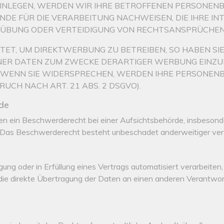
NLEGEN, WERDEN WIR IHRE BETROFFENEN PERSONENBE
E FÜR DIE VERARBEITUNG NACHWEISEN, DIE IHRE IN
ÜBUNG ODER VERTEIDIGUNG VON RECHTSANSPRÜCHEN (
T, UM DIREKTWERBUNG ZU BETREIBEN, SO HABEN SIE 
R DATEN ZUM ZWECKE DERARTIGER WERBUNG EINZULEGE
. WENN SIE WIDERSPRECHEN, WERDEN IHRE PERSONEN
H NACH ART. 21 ABS. 2 DSGVO).
rde
 ein Beschwerderecht bei einer Aufsichtsbehörde, insbesonder
 Das Beschwerderecht besteht unbeschadet anderweitiger verwa
gung oder in Erfüllung eines Vertrags automatisiert verarbeiten,
e direkte Übertragung der Daten an einen anderen Verantwortli