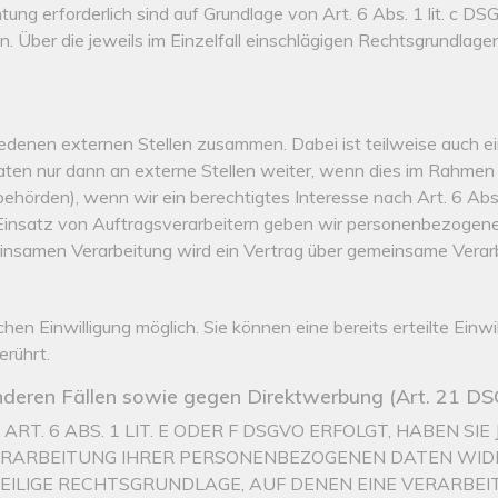
ichtung erforderlich sind auf Grundlage von Art. 6 Abs. 1 lit. c
en. Über die jeweils im Einzelfall einschlägigen Rechtsgrundla
hiedenen externen Stellen zusammen. Dabei ist teilweise auch
en nur dann an externe Stellen weiter, wenn dies im Rahmen ein
rbehörden), wenn wir ein berechtigtes Interesse nach Art. 6 A
Einsatz von Auftragsverarbeitern geben wir personenbezogene 
meinsamen Verarbeitung wird ein Vertrag über gemeinsame Verar
hen Einwilligung möglich. Sie können eine bereits erteilte Einwi
erührt.
nderen Fällen sowie gegen Direktwerbung (Art. 21 D
 6 ABS. 1 LIT. E ODER F DSGVO ERFOLGT, HABEN SIE 
ERARBEITUNG IHRER PERSONENBEZOGENEN DATEN WIDER
WEILIGE RECHTSGRUNDLAGE, AUF DENEN EINE VERARBEI