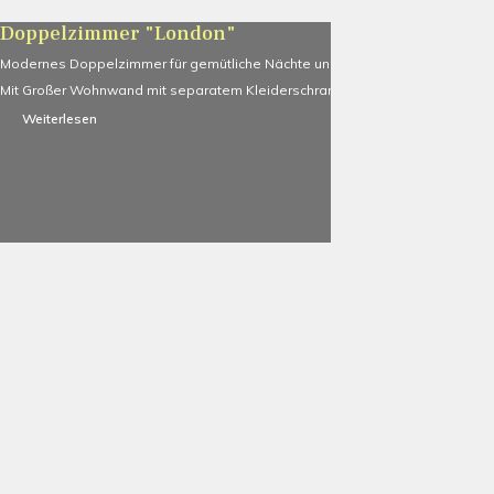
Doppelzimmer "London"
Modernes Doppelzimmer für gemütliche Nächte und erholsamen Schlaf.
Mit Großer Wohnwand mit separatem Kleiderschrankteil.
Weiterlesen