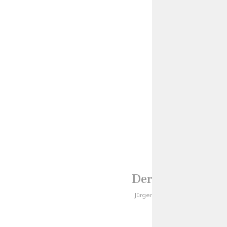
Der Weg zu Uns
Jürgen und Gabriele Menrath
Weinbergstraße 16
67551 Worms