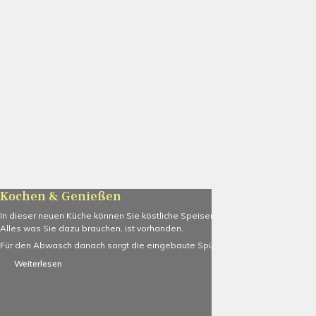
Kochen & Genießen
In dieser neuen Küche können Sie köstliche Speisen kochen und genießen.
Alles was Sie dazu brauchen, ist vorhanden.
Für den Abwasch danach sorgt die eingebaute Spülmaschine.
Weiterlesen