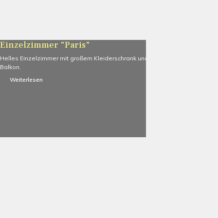
Einzelzimmer "Paris"
Helles Einzelzimmer mit großem Kleiderschrank und Zugang zum großen
Balkon.
Weiterlesen