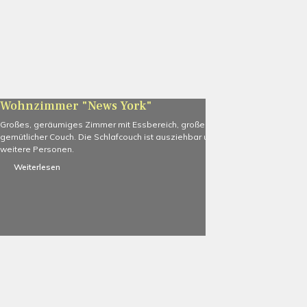
Wohnzimmer "News York"
Großes, geräumiges Zimmer mit Essbereich, großem Flat TV und
gemütlicher Couch. Die Schlafcouch ist ausziehbar und bietet Platz für 2
weitere Personen.
Weiterlesen