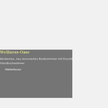
Wellness-Oase
Modernes, neu renoviertes Badezimmer mit Duschbadewanne und
Handtuchwärmer.
Weiterlesen